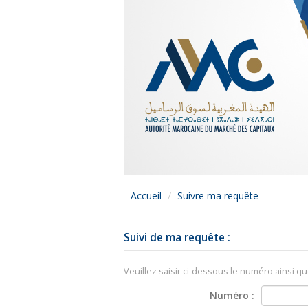
Aller
au
menu
Aller
au
contenu
Accueil
/
Suivre ma requête
Suivi de ma requête :
Veuillez saisir ci-dessous le numéro ainsi qu
Numéro :